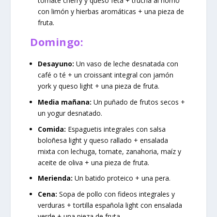
tomate cherry y queso feta + trucha al horno
con limón y hierbas aromáticas + una pieza de
fruta.
Domingo:
Desayuno:
Un vaso de leche desnatada con
café o té + un croissant integral con jamón
york y queso light + una pieza de fruta.
Media mañana:
Un puñado de frutos secos +
un yogur desnatado.
Comida:
Espaguetis integrales con salsa
boloñesa light y queso rallado + ensalada
mixta con lechuga, tomate, zanahoria, maíz y
aceite de oliva + una pieza de fruta.
Merienda:
Un batido proteico + una pera.
Cena:
Sopa de pollo con fideos integrales y
verduras + tortilla española light con ensalada
verde + una pieza de fruta.